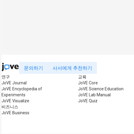
문의하기
사서에게 추천하기
연구
교육
JoVE Journal
JoVE Core
JoVE Encyclopedia of
JoVE Science Education
Experiments
JoVE Lab Manual
JoVE Visualize
JoVE Quiz
비즈니스
JoVE Business