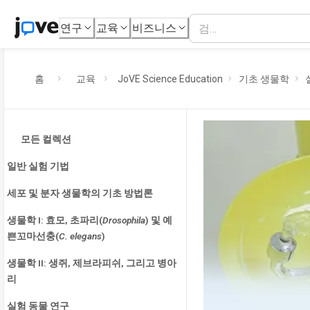
연구
교육
비즈니스
홈
교육
JoVE Science Education
기초 생물학
모든 컬렉션
일반 실험 기법
세포 및 분자 생물학의 기초 방법론
생물학 I: 효모, 초파리(
Drosophila
) 및 예
쁜꼬마선충(
C. elegans
)
생물학 II: 생쥐, 제브라피쉬, 그리고 병아
리
실험 동물 연구