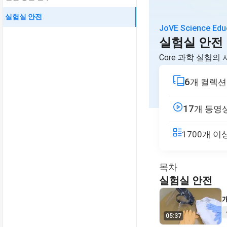
실험실 안전
JoVE Science Edu
실험실 안전
Core 과학 실험의
6
개 컬렉션
17
개 동영
1700개 
목차
실험실 안전
V
05:37