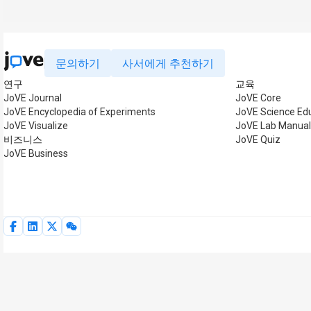
문의하기
사서에게 추천하기
연구
교육
JoVE Journal
JoVE Core
JoVE Encyclopedia of Experiments
JoVE Science Ed
JoVE Visualize
JoVE Lab Manua
비즈니스
JoVE Quiz
JoVE Business