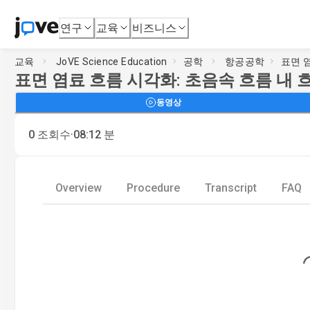
연구
교육
비즈니스
교육
JoVE Science Education
공학
항공공학
표면 
표면 염료 흐름 시각화: 초음속 흐름 내
동영상
·
0
조회수
08:12
분
Overview
Procedure
Transcript
FAQ
L