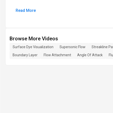
Read More
Browse More Videos
Surface Dye Visualization
Supersonic Flow
Streakline Pa
Boundary Layer
Flow Attachment
Angle Of Attack
Fl