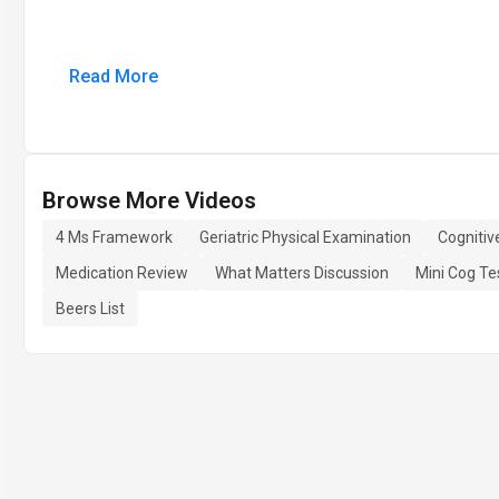
Read More
Browse More Videos
4 Ms Framework
Geriatric Physical Examination
Cogniti
Medication Review
What Matters Discussion
Mini Cog Te
Beers List