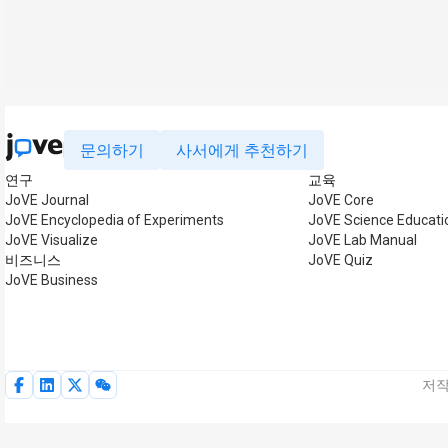
문의하기
사서에게 추천하기
연구
교육
JoVE Journal
JoVE Core
JoVE Encyclopedia of Experiments
JoVE Science Educati
JoVE Visualize
JoVE Lab Manual
비즈니스
JoVE Quiz
JoVE Business
저작권