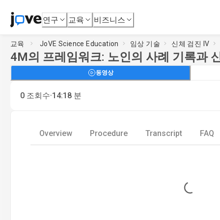
연구
교육
비즈니스
교육
JoVE Science Education
임상 기술
신체 검진 IV
4M의 프레임워크: 노인의 사례 기록과 
동영상
·
0
조회수
14:18
분
Overview
Procedure
Transcript
FAQ
Loading...