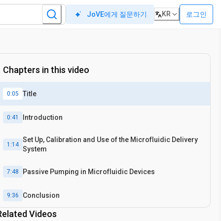
KR
로그인
JoVE에게 질문하기
Chapters in this video
Title
0:05
Introduction
0:41
Set Up, Calibration and Use of the Microfluidic Delivery
1:14
System
Passive Pumping in Microfluidic Devices
7:48
Conclusion
9:36
Related Videos