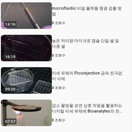
microfluidic 비말 플랫폼 형광 검출 방
법
0
조회수
14:16
높은 처리량 마이크로 캡슐 단일 셀 및
다중 셀
0
조회수
16:19
미세 유체의 Picoinjection 금속 전극없
이 삭제
0
조회수
09:20
감소 물방울 표면 상호 작용을 활용하는
디지털 미세 유체에 Bioanalytes의 전
송을 최적화하려면
0
조회수
07:57