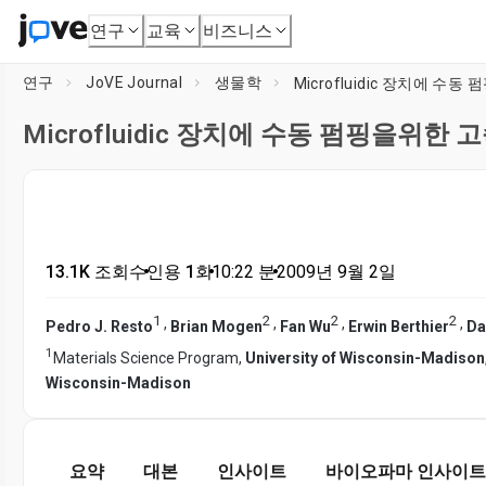
연구
교육
비즈니스
연구
JoVE Journal
생물학
Microfluidic 장치에 
Microfluidic 장치에 수동 펌핑을위한
13.1K 조회수
•
인용 1회
•
10:22
분
•
2009년 9월 2일
1
2
2
2
,
,
,
,
Pedro J. Resto
Brian Mogen
Fan Wu
Erwin Berthier
Da
1
Materials Science Program,
University of Wisconsin-Madison
Wisconsin-Madison
요약
대본
인사이트
바이오파마 인사이트