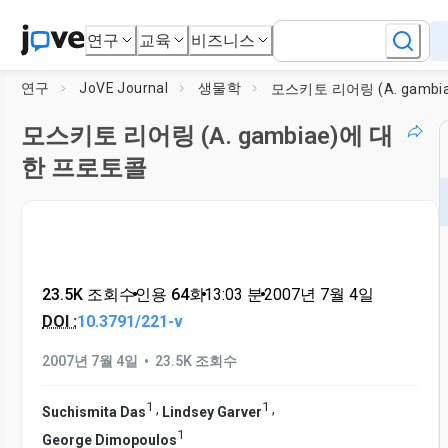
연구
교육
비즈니스
연구
JoVE Journal
생물학
모스키토 리어링 (A. gambiae)에 대
한 프로토콜
23.5K 조회수
•
인용 64회
•
13:03
분
•
2007년 7월 4일
DOI :
10.3791/221-v
•
2007년 7월 4일
23.5K 조회수
1
1
,
,
Suchismita Das
Lindsey Garver
1
George Dimopoulos