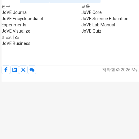
연구
교육
JoVE Journal
JoVE Core
JoVE Encyclopedia of
JoVE Science Education
Experiments
JoVE Lab Manual
JoVE Visualize
JoVE Quiz
비즈니스
JoVE Business
저작권 © 2026 MyJ