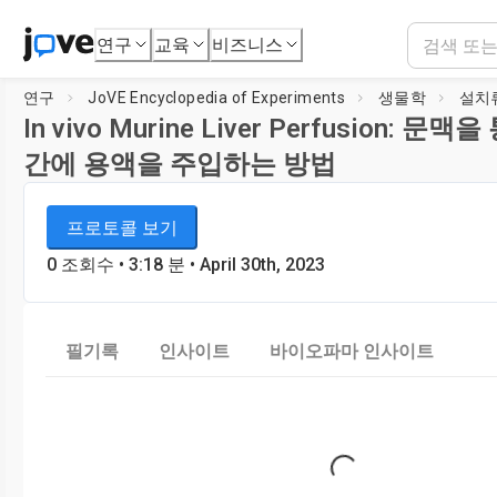
연구
교육
비즈니스
연구
JoVE Encyclopedia of Experiments
생물학
설치
In vivo Murine Liver Perfusion: 
간에 용액을 주입하는 방법
JoVE Encyclopedia of Experiments
플레이어 로딩 중...
프로토콜 보기
생물학
0
조회수
•
3:18
분
• April 30th, 2023
필기록
인사이트
바이오파마 인사이트
Loading...