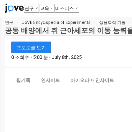
연구
교육
비즈니스
연구
JoVE Encyclopedia of Experiments
생물학적 기술
공동 배양에서 쥐 근아세포의 이동 능력을
JoVE Encyclopedia of Experiments
플레이어
프로토콜 보기
생물학적 기술
0
조회수
•
5:00
분
• July 8th, 2025
필기록
인사이트
바이오파마 인사이트
Load