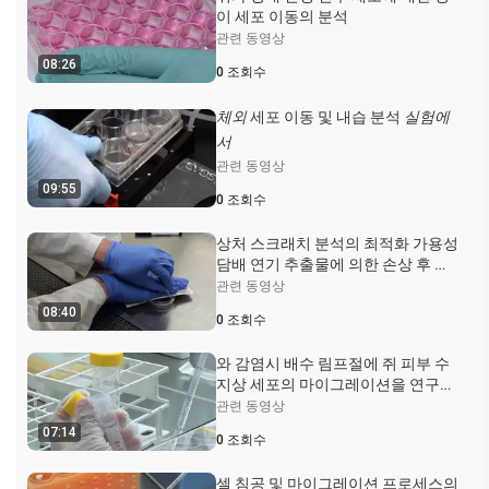
이 세포 이동의 분석
관련 동영상
08:26
0
조회수
체외
세포 이동 및 내습 분석
실험에
서
관련 동영상
09:55
0
조회수
상처 스크래치 분석의 최적화 가용성
담배 연기 추출물에 의한 손상 후 쥐
중간 엽 기질 세포 이동의 변화를 감
관련 동영상
지 할
08:40
0
조회수
와 감염시 배수 림프절에 쥐 피부 수
지상 세포의 마이그레이션을 연구하
는 CFSE 기반 분석
관련 동영상
소 결핵균
Bacille
칼 메트 - GUERIN
07:14
0
조회수
셀 침공 및 마이그레이션 프로세스의