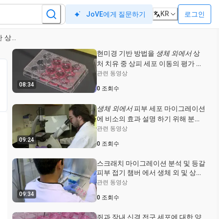
KR
로그인
JoVE에게 질문하기
공동 배양에서 쥐 근아세포의 이동 능력을 평가하기 위한 상처 분석
현미경 기반 방법을
생체 외에서
상
처 치유 중 상피 세포 이동의 평가 대
한
관련 동영상
08:34
0
조회수
생체 외에서
피부 세포 마이그레이션
에 비소의 효과 설명 하기 위해 분석
결과 스크래치
관련 동영상
09:24
0
조회수
스크래치 마이그레이션 분석 및 등갈
피부 접기 챔버 에서 생체 외 및 상처
치유의 생체 내 분석
관련 동영상
09:34
0
조회수
쥐과 장내 신경 전구 세포에 대한 양