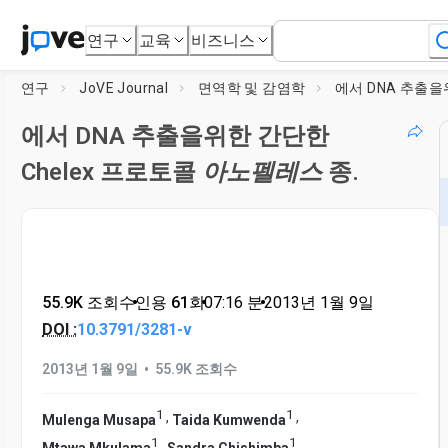
연구
교육
비즈니스
연구
JoVE Journal
면역학 및 감염학
에서 DNA 추출을위한 간단한
Chelex 프로토콜
아노펠레스
종.
55.9K 조회수
•
인용 61회
•
07:16
분
•
2013년 1월 9일
DOI :
10.3791/3281-v
•
2013년 1월 9일
55.9K 조회수
1
1
,
,
Mulenga Musapa
Taida Kumwenda
1
1
,
,
Mtawa Mkulama
Sandra Chishimba