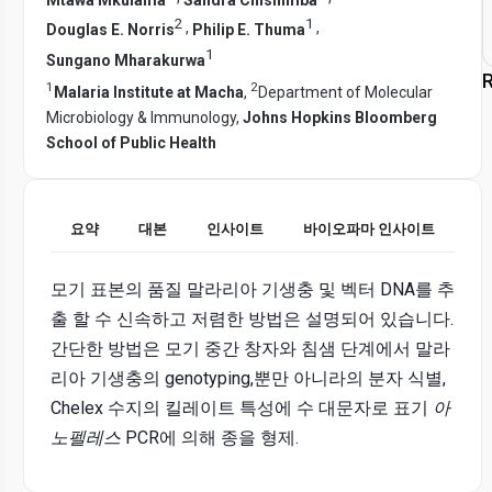
2
1
,
,
Douglas E. Norris
Philip E. Thuma
1
Sungano Mharakurwa
R
1
2
Malaria Institute at Macha
,
Department of Molecular
Microbiology & Immunology,
Johns Hopkins Bloomberg
School of Public Health
요약
대본
인사이트
바이오파마 인사이트
모기 표본의 품질 말라리아 기생충 및 벡터 DNA를 추
출 할 수 신속하고 저렴한 방법은 설명되어 있습니다.
간단한 방법은 모기 중간 창자와 침샘 단계에서 말라
리아 기생충의 genotyping,뿐만 아니라의 분자 식별,
Chelex 수지의 킬레이트 특성에 수 대문자로 표기
아
노펠레스
PCR에 의해 종을 형제.