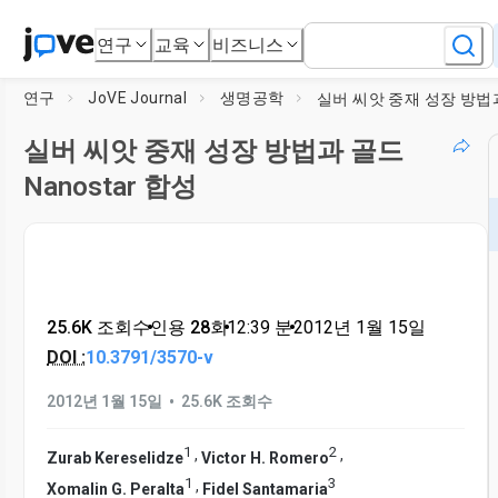
연구
교육
비즈니스
연구
JoVE Journal
생명공학
실버 씨앗 중재 성장 방법과 골드
Nanostar 합성
25.6K 조회수
•
인용 28회
•
12:39
분
•
2012년 1월 15일
DOI :
10.3791/3570-v
•
2012년 1월 15일
25.6K 조회수
1
2
,
,
Zurab Kereselidze
Victor H. Romero
1
3
,
Xomalin G. Peralta
Fidel Santamaria