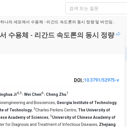
형광 생체막 포스 프로브 : 하나의 세포에서 수용체 - 리간드 속도론의 동시 정량 및 바인딩에 의한 세포 내 신호
서 수용체 - 리간드 속도론의 동시 정량
DOI :
10.3791/52975-v
4
,
5
6
1
,
,
inghua Ji
Wei Chen
Cheng Zhu
 Bioengineering and Biosciences,
Georgia Institute of Technology
,
3
ute of Technology
,
Charles Perkins Centre,
The University of
5
nese Academy of Sciences
,
University of Chinese Academy of
ter for Diagnosis and Treatment of Infectious Diseases,
Zhejiang