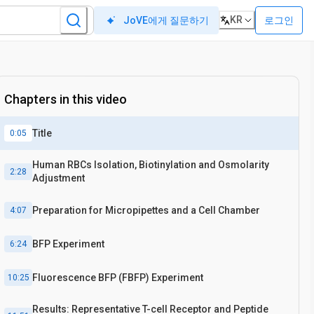
KR
로그인
JoVE에게 질문하기
Chapters in this video
Title
0:05
Human RBCs Isolation, Biotinylation and Osmolarity
2:28
Adjustment
Preparation for Micropipettes and a Cell Chamber
4:07
BFP Experiment
6:24
Fluorescence BFP (FBFP) Experiment
10:25
Results: Representative T-cell Receptor and Peptide