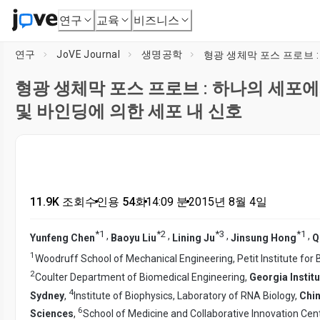
연구
교육
비즈니스
연구
JoVE Journal
생명공학
형광 생체막 포스 프로브 : 하나의 세포에
및 바인딩에 의한 세포 내 신호
11.9K 조회수
•
인용 54회
•
14:09
분
•
2015년 8월 4일
*
1
*
2
*
3
*
1
,
,
,
,
Yunfeng Chen
Baoyu Liu
Lining Ju
Jinsung Hong
Q
1
Woodruff School of Mechanical Engineering, Petit Institute for
2
Coulter Department of Biomedical Engineering,
Georgia Instit
4
Sydney
,
Institute of Biophysics, Laboratory of RNA Biology,
Chi
6
Sciences
,
School of Medicine and Collaborative Innovation Cen