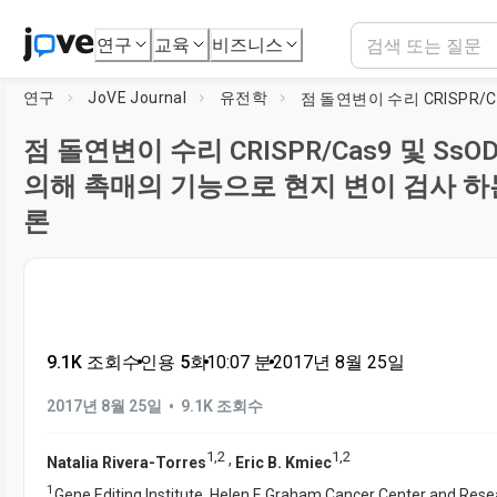
연구
교육
비즈니스
연구
JoVE Journal
유전학
점 돌연변이 수리 CRISPR/Cas9 및 Ss
의해 촉매의 기능으로 현지 변이 검사 하
론
9.1K 조회수
•
인용 5회
•
10:07
분
•
2017년 8월 25일
•
2017년 8월 25일
9.1K 조회수
1
,
2
1
,
2
,
Natalia Rivera-Torres
Eric B. Kmiec
1
Gene Editing Institute, Helen F. Graham Cancer Center and Resea