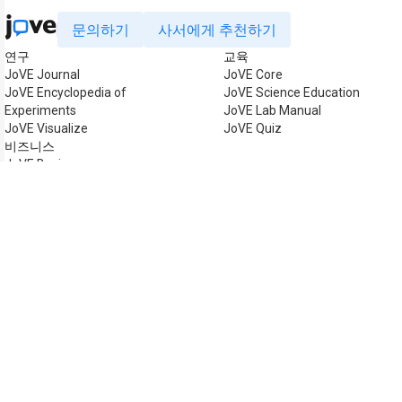
문의하기
사서에게 추천하기
연구
교육
JoVE Journal
JoVE Core
JoVE Encyclopedia of
JoVE Science Education
Experiments
JoVE Lab Manual
JoVE Visualize
JoVE Quiz
비즈니스
JoVE Business
저작권 © 2026 MyJoVE