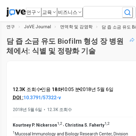
연구
교육
비즈니스
연구
JoVE Journal
면역학 및 감염학
담 즙 소금 유도 Biofilm 형성 장 병원
체에서: 식별 및 정량화 기술
12.3K 조회수
•
인용 18회
•
10:05
분
•
2018년 5월 6일
DOI :
10.3791/57322-v
•
2018년 5월 6일
12.3K 조회수
1
,
2
1
,
2
,
Kourtney P. Nickerson
Christina S. Faherty
1
Mucosal Immunology and Biology Research Center, Division