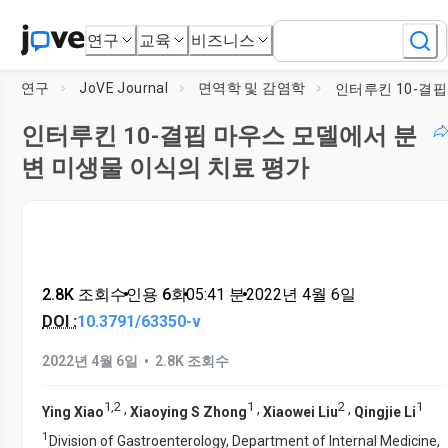
연구
교육
비즈니스
연구
JoVE Journal
면역학 및 감염학
인터루킨 10-결핍 마우스 모델에서 분
변 미생물 이식의 치료 평가
2.8K 조회수
•
인용 6회
•
05:41
분
•
2022년 4월 6일
DOI :
10.3791/63350-v
•
2022년 4월 6일
2.8K 조회수
1
,
2
1
2
1
,
,
,
Ying Xiao
Xiaoying S Zhong
Xiaowei Liu
Qingjie Li
1
Division of Gastroenterology, Department of Internal Medicine,