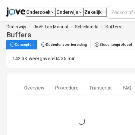
Onderzoek
Onderwijs
Zakelijk
Onderwijs
JoVE Lab Manual
Scheikunde
Buffers
Buffers
Concepten
Docentenvoorbereiding
Studentenprotocol
·
142.3K
weergaven
04:35
min
Overview
Procedure
Transcript
FAQ
Loading...