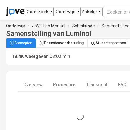
Onderzoek
Onderwijs
Zakelijk
Onderwijs
JoVE Lab Manual
Scheikunde
Samenstelling
Samenstelling van Luminol
Concepten
Docentenvoorbereiding
Studentenprotocol
·
18.4K
weergaven
03:02
min
Overview
Procedure
Transcript
FAQ
Loading...