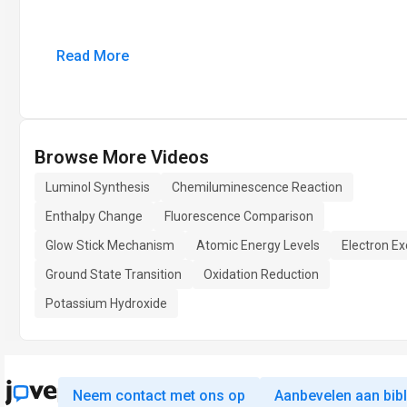
Read More
Browse More Videos
Luminol Synthesis
Chemiluminescence Reaction
Enthalpy Change
Fluorescence Comparison
Glow Stick Mechanism
Atomic Energy Levels
Electron Ex
Ground State Transition
Oxidation Reduction
Potassium Hydroxide
Neem contact met ons op
Aanbevelen aan bib