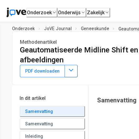
Onderzoek
Onderwijs
Zakelijk
Onderzoek
JoVE Journal
Geneeskunde
Geautomat
Methodenartikel
Geautomatiseerde Midline Shift en 
afbeeldingen
DOI:
10.3791/3871
⸱
13 april 2013
PDF downloaden
*
1
,
2
*
3
2
,
4
,
,
,
Wenan Chen
Ashwin Belle
Charles Cockrell
Kevi
1
Department of Biostatistics,
Virginia Commonwealth Unive
3
(VCURES) Center
,
Department of Computer Science,
Virgi
In dit artikel
Samenvatting
5
University
,
Department of Emergency Medicine,
Virginia 
*
These authors contributed equally
Samenvatting
Samenvatting
Inleiding