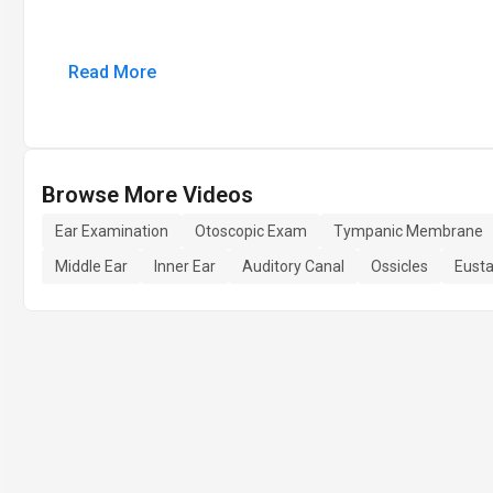
Read More
Browse More Videos
Ear Examination
Otoscopic Exam
Tympanic Membrane
Middle Ear
Inner Ear
Auditory Canal
Ossicles
Eusta