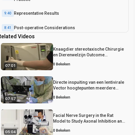
Representative Results
9:40
Post-operative Considerations
8:41
Related Videos
Conclusion
10:00
Knaagdier stereotaxische Chirurgie
en Dierenwelzijn Outcome
Verbeteringen voor Behavioral
0
Bekeken
07:01
Neuroscience
Directe inspuiting van een lentivirale
Vector hoogtepunten meerdere
Motor trajecten in het ruggenmerg
0
Bekeken
07:57
Rat
Facial Nerve Surgery in the Rat
Model to Study Axonal Inhibition and
Regeneration
0
Bekeken
05:04