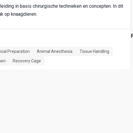
eiding in basis chirurgische technieken en concepten. In dit
uk op knaagdieren.
ical Preparation
Animal Anesthesia
Tissue Handling
own
Recovery Cage