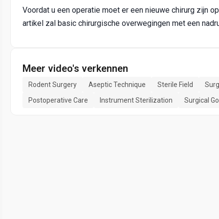
Voordat u een operatie moet er een nieuwe chirurg zijn opl
artikel zal basic chirurgische overwegingen met een nadr
Meer video's verkennen
Rodent Surgery
Aseptic Technique
Sterile Field
Surg
Postoperative Care
Instrument Sterilization
Surgical G