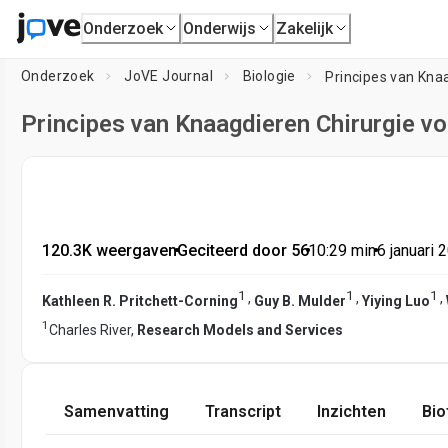
Onderzoek
Onderwijs
Zakelijk
Onderzoek
JoVE Journal
Biologie
Principes van Kna
Principes van Knaagdieren Chirurgie v
120.3K weergaven
•
Geciteerd door 56
•
10:29
min
•
6 januari 
1
1
1
,
,
,
Kathleen R. Pritchett-Corning
Guy B. Mulder
Yiying Luo
1
Charles River,
Research Models and Services
Samenvatting
Transcript
Inzichten
Bio