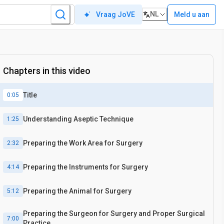
NL
Meld u aan
Vraag JoVE
Chapters in this video
Title
0:05
Understanding Aseptic Technique
1:25
Preparing the Work Area for Surgery
2:32
Preparing the Instruments for Surgery
4:14
Preparing the Animal for Surgery
5:12
Preparing the Surgeon for Surgery and Proper Surgical
7:00
Practice