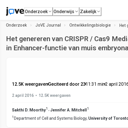
Onderzoek
Onderwijs
Zakelijk
Onderzoek
JoVE Journal
Ontwikkelingsbiologie
Het genereren van CRISPR / Cas9 Medi
in Enhancer-functie van muis embryona
12.5K weergaven
•
Geciteerd door 23
•
11:31
min
•
2 april 201
•
2 april 2016
12.5K weergaven
1
1
,
Sakthi D. Moorthy
Jennifer A. Mitchell
1
Department of Cell and Systems Biology,
University of Toront