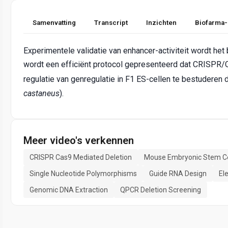
Samenvatting
Transcript
Inzichten
Biofarma-
Experimentele validatie van enhancer-activiteit wordt het
wordt een efficiënt protocol gepresenteerd dat CRISPR/
regulatie van genregulatie in F1 ES-cellen te bestuderen
castaneus
).
Meer video's verkennen
CRISPR Cas9 Mediated Deletion
Mouse Embryonic Stem Ce
Single Nucleotide Polymorphisms
Guide RNA Design
El
Genomic DNA Extraction
QPCR Deletion Screening