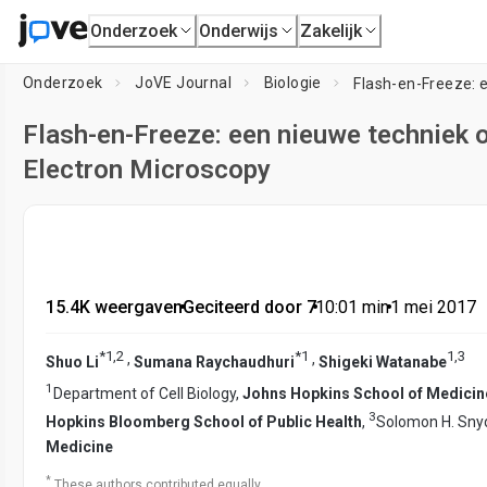
Onderzoek
Onderwijs
Zakelijk
Onderzoek
JoVE Journal
Biologie
Flash-en-Freeze: een nieuwe techniek
Electron Microscopy
15.4K weergaven
•
Geciteerd door 7
•
10:01
min
•
1 mei 2017
*
1
,
2
*
1
1
,
3
,
,
Shuo Li
Sumana Raychaudhuri
Shigeki Watanabe
1
Department of Cell Biology,
Johns Hopkins School of Medicin
3
Hopkins Bloomberg School of Public Health
,
Solomon H. Sny
Medicine
*
These authors contributed equally