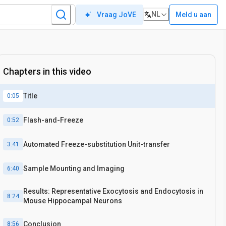
NL
Meld u aan
Vraag JoVE
Chapters in this video
Title
0:05
Flash-and-Freeze
0:52
Automated Freeze-substitution Unit-transfer
3:41
Sample Mounting and Imaging
6:40
Results: Representative Exocytosis and Endocytosis in
8:24
Mouse Hippocampal Neurons
Conclusion
8:56