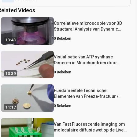
Related Videos
Correlatieve microscopie voor 3D
Structural Analysis van Dynamic
Interactions
0
Bekeken
13:43
Visualisatie van ATP synthase
Dimeren in Mitochondriën door
Electron Cryo-tomografie
0
Bekeken
10:39
Fundamentele Technische
Elementen van Freeze-fractuur /
Freeze-ets in Biological Electron
0
Bekeken
11:17
Microscopy
Van Fast Fluorescentie Imaging om
moleculaire diffusie wet op de Live-
celmembranen in een Commercial