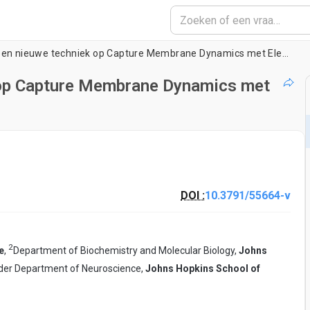
Flash-en-Freeze: een nieuwe techniek op Capture Membrane Dynamics met Electron Microscopy
 op Capture Membrane Dynamics met
DOI :
10.3791/55664-v
2
e
,
Department of Biochemistry and Molecular Biology,
Johns
der Department of Neuroscience,
Johns Hopkins School of