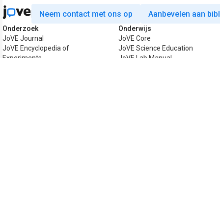
Neem contact met ons op
Aanbevelen aan bib
Onderzoek
Onderwijs
JoVE Journal
JoVE Core
JoVE Encyclopedia of
JoVE Science Education
Experiments
JoVE Lab Manual
JoVE Visualize
JoVE Quiz
Zakelijk
JoVE Business
Copyright © 2026 MyJoVE Corporation. 