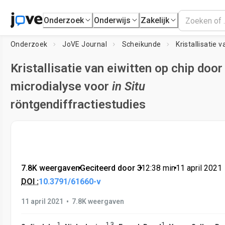
Onderzoek
Onderwijs
Zakelijk
Onderzoek
JoVE Journal
Scheikunde
Kristallisatie van eiwitten op chip door
microdialyse voor
in Situ
röntgendiffractiestudies
7.8K weergaven
•
Geciteerd door 3
•
12:38
min
•
11 april 2021
DOI :
10.3791/61660-v
•
11 april 2021
7.8K weergaven
1
1
,
3
1