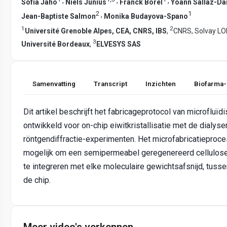
,
,
,
Sofia Jaho
Niels Junius
Franck Borel
Yoann Sallaz-D
2
1
,
Jean-Baptiste Salmon
Monika Budayova-Spano
1
2
Université Grenoble Alpes, CEA, CNRS, IBS
,
CNRS, Solvay LO
3
Université Bordeaux
,
ELVESYS SAS
Samenvatting
Transcript
Inzichten
Biofarma-
Dit artikel beschrijft het fabricageprotocol van microfluïd
ontwikkeld voor on-chip eiwitkristallisatie met de dialy
röntgendiffractie-experimenten. Het microfabricatieproc
mogelijk om een semipermeabel geregenereerd cellulo
te integreren met elke moleculaire gewichtsafsnijd, tuss
de chip.
Meer video's verkennen