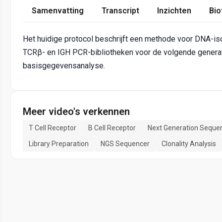
Samenvatting
Transcript
Inzichten
Bio
Het huidige protocol beschrijft een methode voor DNA-is
TCRβ- en IGH PCR-bibliotheken voor de volgende generat
basisgegevensanalyse.
Meer video's verkennen
T Cell Receptor
B Cell Receptor
Next Generation Seque
Library Preparation
NGS Sequencer
Clonality Analysis