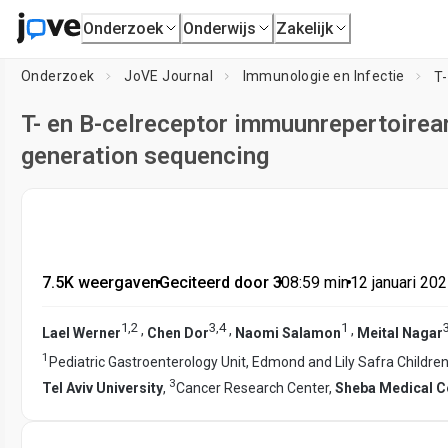
Onderzoek
Onderwijs
Zakelijk
Onderzoek
JoVE Journal
Immunologie en Infectie
T- en B-celreceptor immuunrepertoirea
generation sequencing
7.5K weergaven
•
Geciteerd door 3
•
08:59
min
•
12 januari 20
1
,
2
3
,
4
1
,
,
,
Lael Werner
Chen Dor
Naomi Salamon
Meital Nagar
1
Pediatric Gastroenterology Unit, Edmond and Lily Safra Children
3
Tel Aviv University
,
Cancer Research Center,
Sheba Medical C