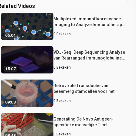
Related Videos
Multiplexed Immunofluorescence
Imaging to Analyze Immunotherapy-
Resistant T Cell Subpopulations
0
Bekeken
05:01
VDJ-Seq: Deep Sequencing Analyse
van Rearranged immunoglobuline
zware keten gen Klonale Evolution
0
Bekeken
15:07
Patronen van B cel lymfoom Reveal
Retrovirale Transductie van
beenmerg stamcellen voor het
genereren van T-cel Receptor
0
Bekeken
09:08
Retrogenic Muizen
Generating De Novo Antigeen-
specifieke menselijke T-cel
receptoren door Retrovirale
0
Bekeken
08:48