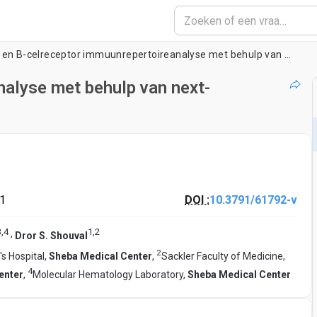
T- en B-celreceptor immuunrepertoireanalyse met behulp van next-generation sequencing
nalyse met behulp van next-
21
DOI :
10.3791/61792-v
3
,
4
1
,
2
,
Dror S. Shouval
2
's Hospital,
Sheba Medical Center
,
Sackler Faculty of Medicine,
4
enter
,
Molecular Hematology Laboratory,
Sheba Medical Center