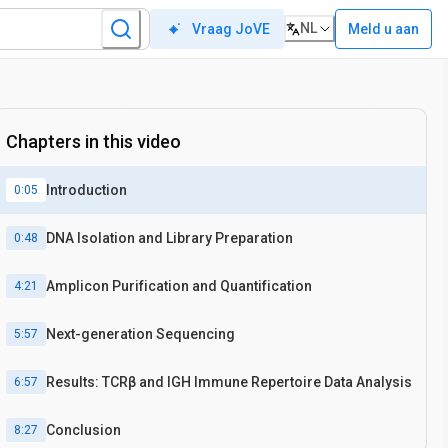
NL
Meld u aan
Vraag JoVE
Chapters in this video
Introduction
0:05
DNA Isolation and Library Preparation
0:48
Amplicon Purification and Quantification
4:21
Next-generation Sequencing
5:57
Results: TCRβ and IGH Immune Repertoire Data Analysis
6:57
Conclusion
8:27