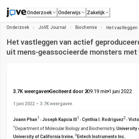
Onderzoek
Onderwijs
Zakelijk
Onderzoek
JoVE Journal
Biochemie
Het vastleggen van actief geproduceer
uit mens-geassocieerde monsters met 
3.7K weergaven
•
Geciteerd door 2
•
09:19
min
•
1 juni 2022
•
1 juni 2022
3.7K weergaven
1
1
2
,
,
,
Joann Phan
Joseph Kapcia III
Cynthia I. Rodriguez
Victo
1
Department of Molecular Biology and Biochemistry,
University 
3
University of California Irvine
,
Entech Instruments Inc.