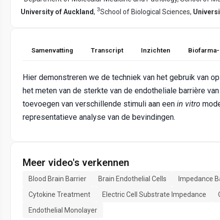
3
University of Auckland
,
School of Biological Sciences,
Universi
Samenvatting
Transcript
Inzichten
Biofarma-
Hier demonstreren we de techniek van het gebruik van o
het meten van de sterkte van de endotheliale barrière va
toevoegen van verschillende stimuli aan een
in vitro
model
representatieve analyse van de bevindingen.
Meer video's verkennen
Blood Brain Barrier
Brain Endothelial Cells
Impedance B
Cytokine Treatment
Electric Cell Substrate Impedance
Endothelial Monolayer