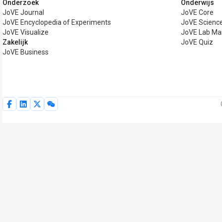
Onderzoek
Onderwijs
JoVE Journal
JoVE Core
JoVE Encyclopedia of Experiments
JoVE Science
JoVE Visualize
JoVE Lab Ma
Zakelijk
JoVE Quiz
JoVE Business