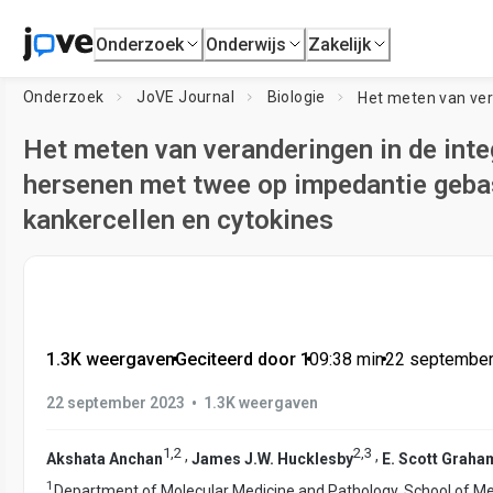
Onderzoek
Onderwijs
Zakelijk
Onderzoek
JoVE Journal
Biologie
Het meten van veranderingen in de integ
hersenen met twee op impedantie gebas
kankercellen en cytokines
1.3K weergaven
•
Geciteerd door 1
•
09:38
min
•
22 september
•
22 september 2023
1.3K weergaven
1
,
2
2
,
3
,
,
Akshata Anchan
James J.W. Hucklesby
E. Scott Graha
1
Department of Molecular Medicine and Pathology, School of Me