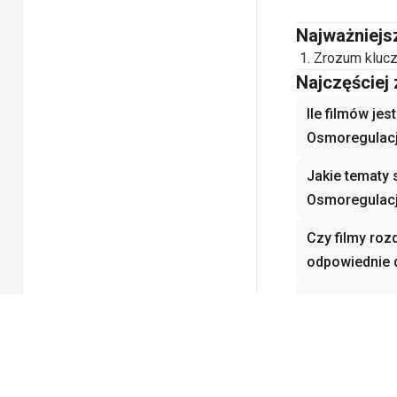
Najważniejs
Zrozum klucz
Najczęściej
Ile filmów je
Osmoregulacj
Jakie tematy 
Osmoregulacj
Czy filmy roz
odpowiednie 
Jak filmy roz
pomagają zr
Dlaczego Osm
kursie Biolog