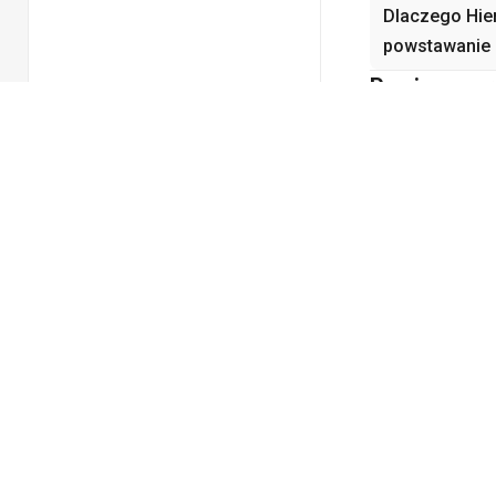
Dlaczego Hie
powstawanie k
Powiązane r
No related chapt