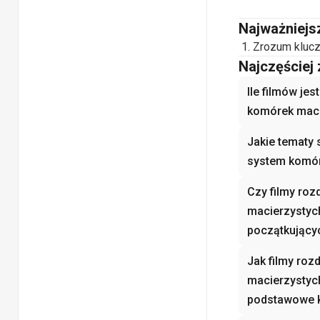
Najważniejs
Zrozum klucz
Najczęściej
Ile filmów je
komórek maci
Jakie tematy 
system komór
Czy filmy roz
macierzystyc
początkujący
Jak filmy roz
macierzystyc
podstawowe 