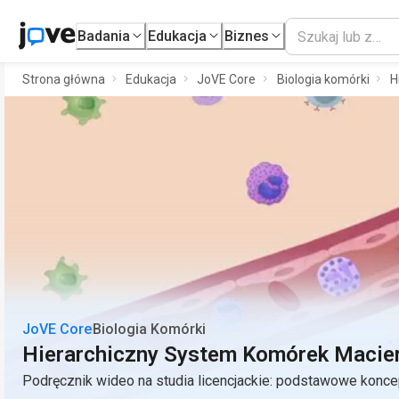
Badania
Edukacja
Biznes
Strona główna
Edukacja
JoVE Core
Biologia komórki
H
JoVE Core
Biologia Komórki
Hierarchiczny System Komórek Macie
Podręcznik wideo na studia licencjackie: podstawowe konce