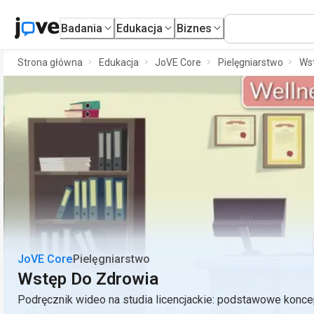
Badania
Edukacja
Biznes
Strona główna
Edukacja
JoVE Core
Pielęgniarstwo
Wst
JoVE Core
Pielęgniarstwo
Wstęp Do Zdrowia
Podręcznik wideo na studia licencjackie: podstawowe konce