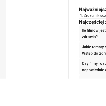
Najważniejs
Zrozum klucz
Najczęściej
Ile filmów je
zdrowia?
Jakie tematy 
Wstęp do zdr
Czy filmy roz
odpowiednie 
Jak filmy roz
zrozumieć p
Dlaczego Wstę
Pielęgniarst