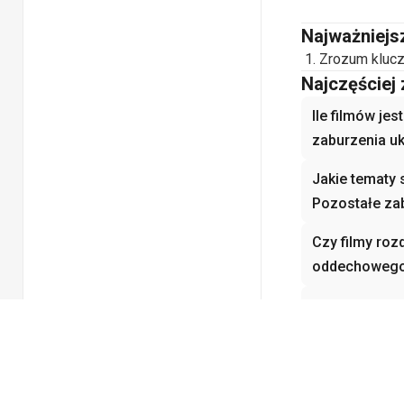
Najważniejs
Zrozum klucz
Najczęściej
Ile filmów je
zaburzenia u
Jakie tematy 
Pozostałe za
Czy filmy roz
oddechowego 
Jak filmy roz
oddechowego
koncepcje?
Dlaczego Poz