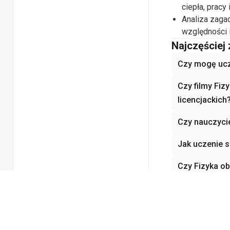
ciepła, pracy
Analiza zagad
względności 
Najczęściej
Czy mogę uczy
Czy filmy Fi
licencjackich
Czy nauczyci
Jak uczenie s
Czy Fizyka ob
demonstracje
Powiązane k
Biologia
Bi