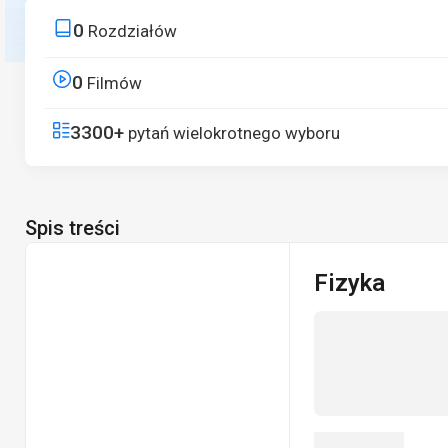
od zasad podstawowych po zastosowania w praktyce.
0
Rozdziałów
Rozpocznij bezpłatną próbę
0
Filmów
3300+
pytań wielokrotnego wyboru
Spis treści
Fizyka