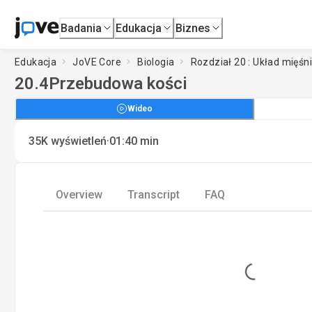
Badania
Edukacja
Biznes
Edukacja
JoVE Core
Biologia
Rozdział 20 : Układ mięś
20.4
Przebudowa kości
Wideo
·
35K
wyświetleń
01:40
min
Overview
Transcript
FAQ
Loading...