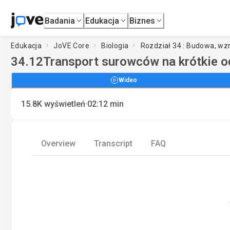
Badania
Edukacja
Biznes
Edukacja
JoVE Core
Biologia
Rozdział 34 : Budowa, wzr
34.12
Transport surowców na krótkie o
Wideo
·
15.8K
wyświetleń
02:12
min
Overview
Transcript
FAQ
Loadin