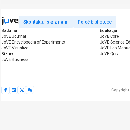
Skontaktuj się z nami
Poleć bibliotece
Badania
Edukacja
JoVE Journal
JoVE Core
JoVE Encyclopedia of Experiments
JoVE Science Ed
JoVE Visualize
JoVE Lab Manua
Biznes
JoVE Quiz
JoVE Business
Copyright