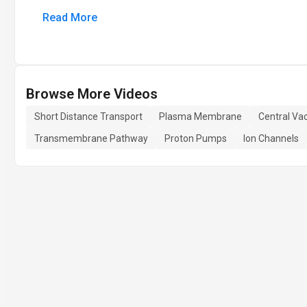
Read More
Browse More Videos
Short Distance Transport
Plasma Membrane
Central Va
Transmembrane Pathway
Proton Pumps
Ion Channels