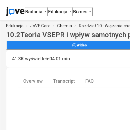
Badania
Edukacja
Biznes
Edukacja
JoVE Core
Chemia
Rozdział 10 : Wiązania ch
10.2
Teoria VSEPR i wpływ samotnych 
Wideo
·
41.3K
wyświetleń
04:01
min
Overview
Transcript
FAQ