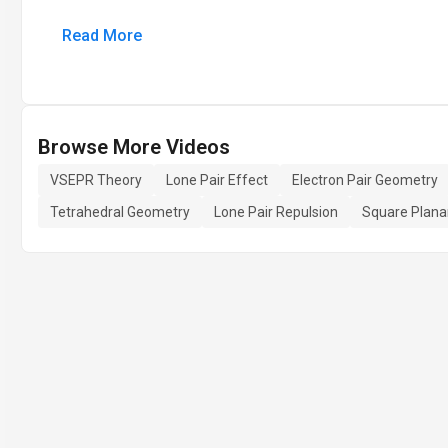
Read More
Browse More Videos
VSEPR Theory
Lone Pair Effect
Electron Pair Geometry
Tetrahedral Geometry
Lone Pair Repulsion
Square Plana