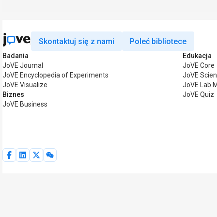
Skontaktuj się z nami
Poleć bibliotece
Badania
Edukacja
JoVE Journal
JoVE Core
JoVE Encyclopedia of Experiments
JoVE Scien
JoVE Visualize
JoVE Lab 
Biznes
JoVE Quiz
JoVE Business