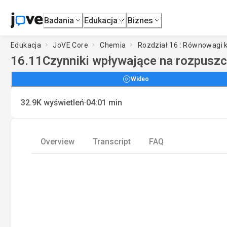
Badania
Edukacja
Biznes
Edukacja
JoVE Core
Chemia
Rozdział 16 : Równowagi
16.11
Czynniki wpływające na rozpusz
Wideo
·
32.9K
wyświetleń
04:01
min
Overview
Transcript
FAQ