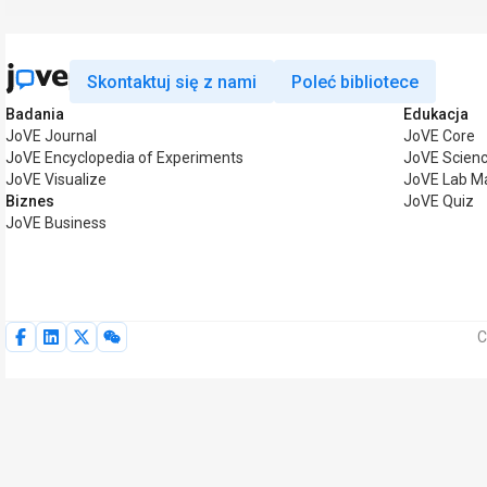
Skontaktuj się z nami
Poleć bibliotece
Badania
Edukacja
JoVE Journal
JoVE Core
JoVE Encyclopedia of Experiments
JoVE Scienc
JoVE Visualize
JoVE Lab M
Biznes
JoVE Quiz
JoVE Business
C