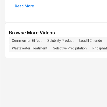
Read More
Browse More Videos
Common Ion Effect
Solubility Product
Lead II Chloride
Wastewater Treatment
Selective Precipitation
Phosphat