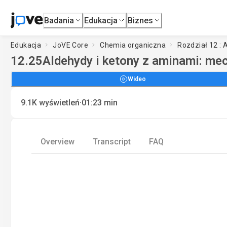
Badania
Edukacja
Biznes
Edukacja
JoVE Core
Chemia organiczna
Rozdział 12 : 
12.25
Aldehydy i ketony z aminami: m
Wideo
·
9.1K
wyświetleń
01:23
min
Overview
Transcript
FAQ