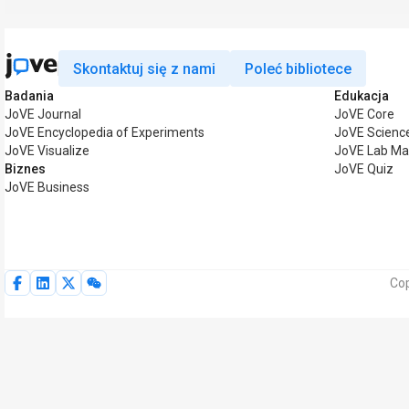
Skontaktuj się z nami
Poleć bibliotece
Badania
Edukacja
JoVE Journal
JoVE Core
JoVE Encyclopedia of Experiments
JoVE Scienc
JoVE Visualize
JoVE Lab Ma
Biznes
JoVE Quiz
JoVE Business
Cop