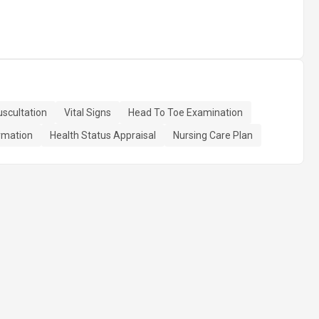
scultation
Vital Signs
Head To Toe Examination
ormation
Health Status Appraisal
Nursing Care Plan