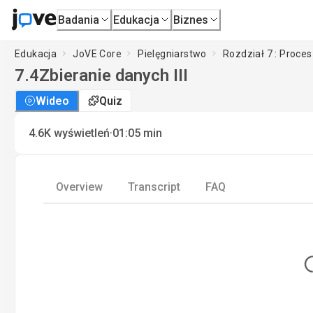
Badania
Edukacja
Biznes
Edukacja
JoVE Core
Pielęgniarstwo
Rozdział 7 : Proces
7.4
Zbieranie danych III
Wideo
Quiz
·
4.6K
wyświetleń
01:05
min
Overview
Transcript
FAQ
Lo