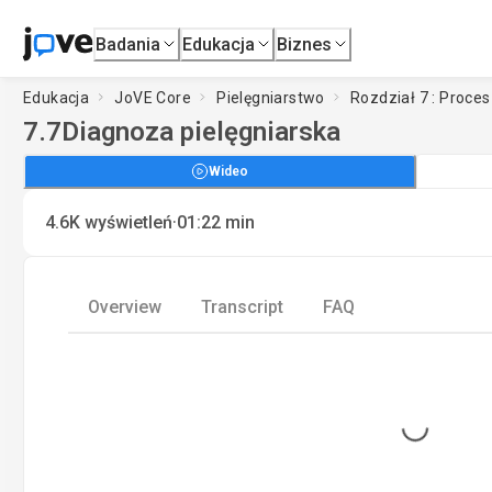
Badania
Edukacja
Biznes
Edukacja
JoVE Core
Pielęgniarstwo
Rozdział 7 : Proces
7.7
Diagnoza pielęgniarska
Wideo
·
4.6K
wyświetleń
01:22
min
Overview
Transcript
FAQ
Loading...