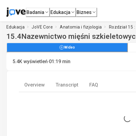
Badania
Edukacja
Biznes
Edukacja
JoVE Core
Anatomia i fizjologia
Rozdział 15 
15.4
Nazewnictwo mięśni szkieletowyc
Wideo
·
5.4K
wyświetleń
01:19
min
Overview
Transcript
FAQ
Loading...