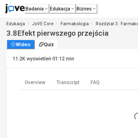
Badania
Edukacja
Biznes
Edukacja
JoVE Core
Farmakologia
Rozdział 3 : Farmak
3.8
Efekt pierwszego przejścia
Wideo
Quiz
·
11.2K
wyświetleń
01:12
min
Overview
Transcript
FAQ
Lo