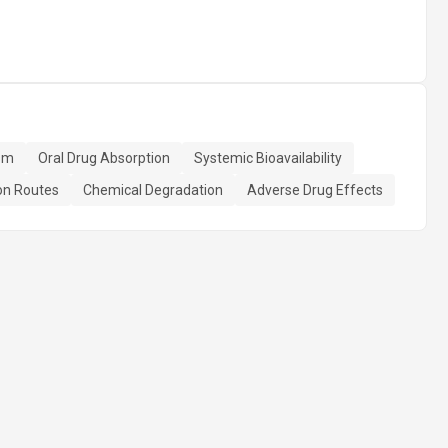
sm
Oral Drug Absorption
Systemic Bioavailability
on Routes
Chemical Degradation
Adverse Drug Effects