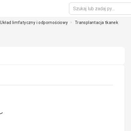
 Układ limfatyczny i odpornościowy
Transplantacja tkanek
oading...