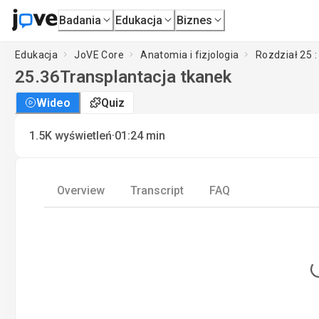
Badania
Edukacja
Biznes
Edukacja
JoVE Core
Anatomia i fizjologia
Rozdział 25 :
25.36
Transplantacja tkanek
Wideo
Quiz
·
1.5K
wyświetleń
01:24
min
Overview
Transcript
FAQ
L