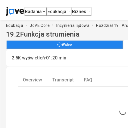
Badania
Edukacja
Biznes
Edukacja
JoVE Core
Inżynieria lądowa
Rozdział 19 : A
19.2
Funkcja strumienia
Wideo
·
2.5K
wyświetleń
01:20
min
Overview
Transcript
FAQ
Loading...