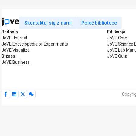
Skontaktuj się z nami
Poleć bibliotece
Badania
Edukacja
JoVE Journal
JoVE Core
JoVE Encyclopedia of Experiments
JoVE Science 
JoVE Visualize
JoVE Lab Manu
Biznes
JoVE Quiz
JoVE Business
Copyri