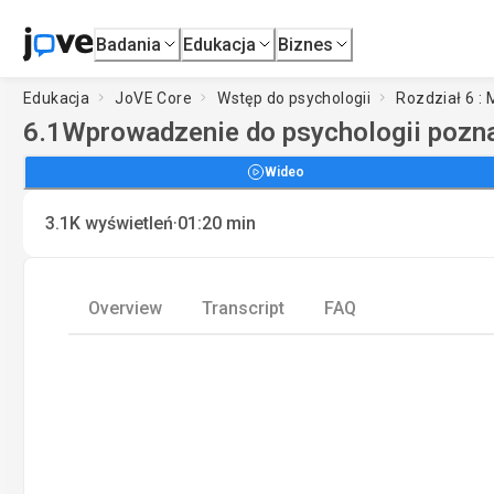
Badania
Edukacja
Biznes
Edukacja
JoVE Core
Wstęp do psychologii
Rozdział 6 : M
6.1
Wprowadzenie do psychologii pozn
Wideo
·
3.1K
wyświetleń
01:20
min
Overview
Transcript
FAQ