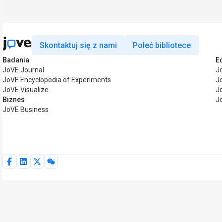
Skontaktuj się z nami
Poleć bibliotece
Badania
E
JoVE Journal
J
JoVE Encyclopedia of Experiments
J
JoVE Visualize
J
Biznes
J
JoVE Business