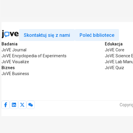
Skontaktuj się z nami
Poleć bibliotece
Badania
Edukacja
JoVE Journal
JoVE Core
JoVE Encyclopedia of Experiments
JoVE Science 
JoVE Visualize
JoVE Lab Manu
Biznes
JoVE Quiz
JoVE Business
Copyri