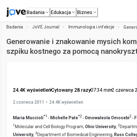
Badania
Edukacja
Biznes
Badania
JoVE Journal
Immunologia i infekcje
Generowanie i znakowanie mysich kom
szpiku kostnego za pomocą nanokryszt
24.4K wyświetleń
•
Cytowany 28 razy
•
07:34
min
•
2 czerwca 
•
2 czerwca 2011
24.4K wyświetleń
*
1
*
2
2
,
,
,
Maria Muccioli
Michelle Pate
Omowaleola Omosebi
F
1
2
Molecular and Cell Biology Program,
Ohio University
,
Departme
3
University
,
Department of Biomedical Engineering,
Russ Colle