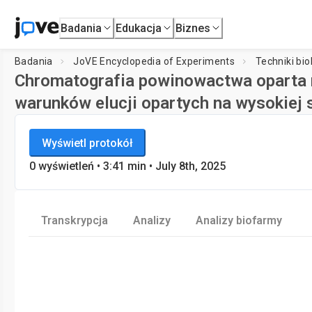
Badania
Edukacja
Biznes
Badania
JoVE Encyclopedia of Experiments
Techniki bio
Chromatografia powinowactwa oparta n
warunków elucji opartych na wysokiej 
JoVE Encyclopedia of Experiments
Wyświetl protokół
Techniki biologiczne
0
wyświetleń
•
3:41
min
• July 8th, 2025
Transkrypcja
Analizy
Analizy biofarmy