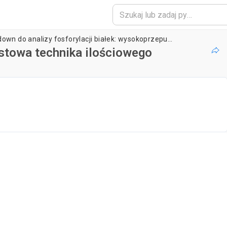
Test jednocząsteczkowy pull-down do analizy fosforylacji białek: wysokoprzepustowa technika ilościowego określania fosforylacji białek w lizacie komórkowym
ustowa technika ilościowego