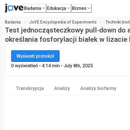
Badania
Edukacja
Biznes
Badania
JoVE Encyclopedia of Experiments
Techniki bio
Test jednocząsteczkowy pull-down do a
określania fosforylacji białek w lizac
JoVE Encyclopedia of Experiments
Wyświetl protokół
Techniki biologiczne
0
wyświetleń
•
4:14
min
• July 8th, 2025
Transkrypcja
Analizy
Analizy biofarmy