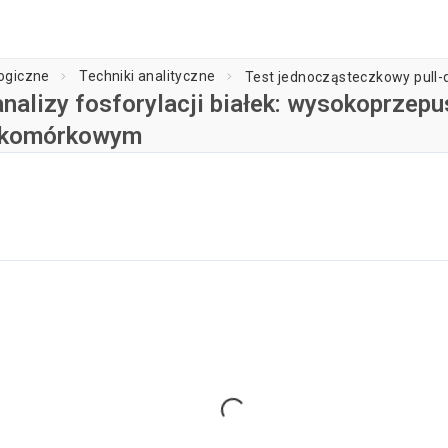
logiczne
Techniki analityczne
nalizy fosforylacji białek: wysokoprzep
ie komórkowym
Ładowanie odtwarzacza...
Loading...