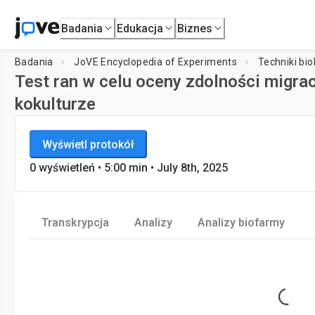
Badania
Edukacja
Biznes
Badania
JoVE Encyclopedia of Experiments
Techniki bio
Test ran w celu oceny zdolności migra
kokulturze
JoVE Encyclopedia of Experiments
Ładowanie odtwarz
Wyświetl protokół
Techniki biologiczne
0
wyświetleń
•
5:00
min
• July 8th, 2025
Transkrypcja
Analizy
Analizy biofarmy
Loading...