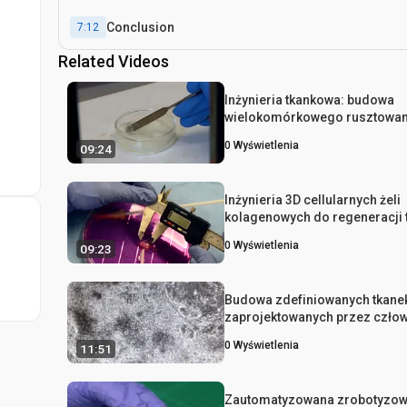
Conclusion
7:12
Related Videos
Inżynieria tkankowa: budowa
wielokomórkowego rusztowan
dostarczania warstwowych ar
0
Wyświetlenia
09:24
komórkowych
Inżynieria 3D cellularnych żeli
kolagenowych do regeneracji 
naczyniowej
0
Wyświetlenia
09:23
Budowa zdefiniowanych tkane
zaprojektowanych przez człow
zbadania mechanizmów terapi
0
Wyświetlenia
11:51
komórkami serca
Zautomatyzowana zrobotyzo