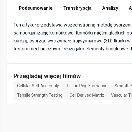
Podsumowanie
Transkrypcja
Analizy
A
Ten artykuł przedstawia wszechstronną metodę tworzen
samoorganizację komórkową. Komórki mięśni gładkich osa
kurczą, tworząc wytrzymałe trójwymiarowe (3D) tkanki w c
testom mechanicznym i służą jako elementy budulcowe do
Przeglądaj więcej filmów
Cellular Self Assembly
Tissue Ring Formation
Smooth M
Tensile Strength Testing
Cell Derived Matrix
Vascular T