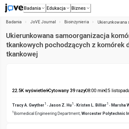
Badania
Edukacja
Biznes
Badania
JoVE Journal
Bioinżynieria
Ukierunkowana samoorganizacja komór
tkankowych pochodzących z komórek do 
tkankowej
22.5K wyświetleń
•
Cytowany 39 razy
•
08:00
min
•
25 listopad
1
1
1
,
,
,
Tracy A. Gwyther
Jason Z. Hu
Kristen L. Billiar
Marsha W
1
Biomedical Engineering Department,
Worcester Polytechnic In