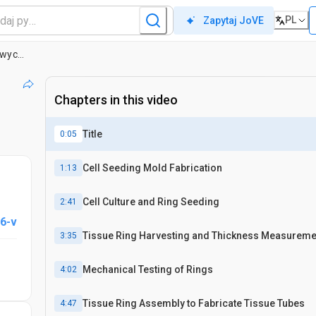
PL
Zapytaj JoVE
Ukierunkowana samoorganizacja komórkowa w celu wytworzenia pierścieni tkankowych pochodzących z komórek do analizy biomechanicznej i inżynierii tkankowej
Chapters in this video
Title
0:05
Cell Seeding Mold Fabrication
1:13
Cell Culture and Ring Seeding
2:41
6-v
Tissue Ring Harvesting and Thickness Measureme
3:35
Mechanical Testing of Rings
4:02
Tissue Ring Assembly to Fabricate Tissue Tubes
4:47