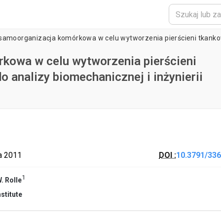
kowa w celu wytworzenia pierścieni
analizy biomechanicznej i inżynierii
a 2011
DOI :
10.3791/336
1
. Rolle
stitute