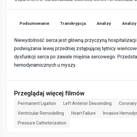
Podsumowanie
Transkrypcja
Analizy
Analizy
Niewydolność serca jest główną przyczyną hospitalizacji
podwiązania lewej przedniej zstępującej tętnicy wieńco
dysfunkcji serca po zawale mięśnia sercowego. Przedst
hemodynamicznych u myszy.
Przeglądaj więcej filmów
Permanent Ligation
Left Anterior Descending
Coronary
Ventricular Remodelling
Heart Failure
Invasive Hemod
Pressure Catheterization