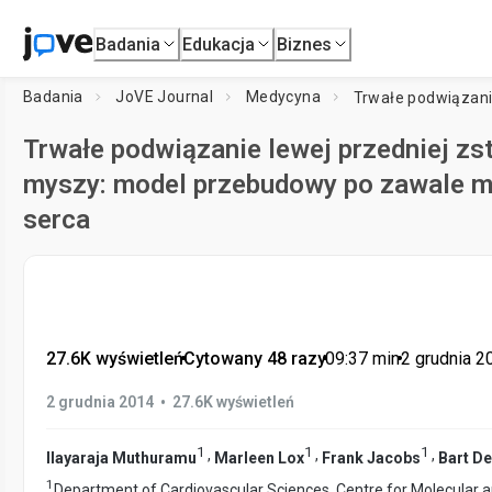
Badania
Edukacja
Biznes
Badania
JoVE Journal
Medycyna
Trwałe podwiązanie lewej przedniej zs
myszy: model przebudowy po zawale mi
serca
27.6K wyświetleń
•
Cytowany 48 razy
•
09:37
min
•
2 grudnia 2
•
2 grudnia 2014
27.6K wyświetleń
1
1
1
,
,
,
Ilayaraja Muthuramu
Marleen Lox
Frank Jacobs
Bart De
1
Department of Cardiovascular Sciences, Centre for Molecular a